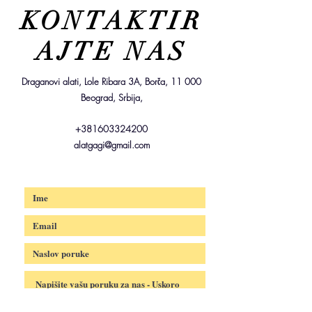
KONTAKTIR
AJTE NAS
Draganovi alati, Lole Ribara 3A, Borča, 11 000
Beograd, Srbija,
+381603324200
alatgagi@gmail.com