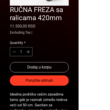
RUČNA FREZA sa
ralicama 420mm
Price
11.500,00 RSD
Excluding Tax
|
Quantity
*
Dodaj u korpu
Poručite odmah
Idealna podrška vašim zasadima 
tamo gde je razmak između redova 
veći od 50 cm. Savršen za 