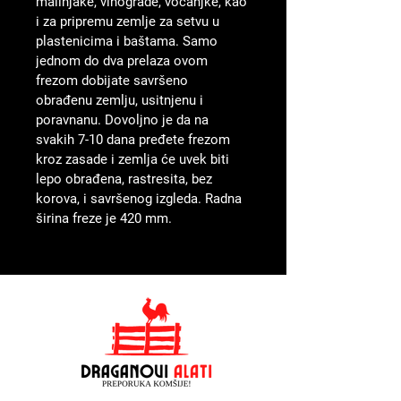
malinjake, vinograde, voćanjke, kao 
i za pripremu zemlje za setvu u 
plastenicima i baštama. Samo 
jednom do dva prelaza ovom 
frezom dobijate savršeno 
obrađenu zemlju, usitnjenu i 
poravnanu. Dovoljno je da na 
svakih 7-10 dana pređete frezom 
kroz zasade i zemlja će uvek biti 
lepo obrađena, rastresita, bez 
korova, i savršenog izgleda. Radna 
širina freze je 420 mm.