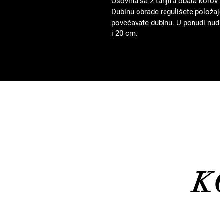
Osovina sa 2 tanjira obara korov 
Dubinu obrade regulišete položaj
povećavate dubinu. U ponudi nudi
i 20 cm.
K