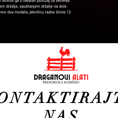
i dovodi ga u idealan položaj za sečenje. 
em držalje, spuštanjem držalje na dole 
mo dva modela, plevilicu radne širine 12 
ONTAKTIRAJ
NAS